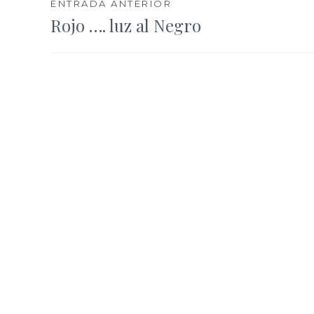
Navegación
ENTRADA ANTERIOR
Rojo …. luz al Negro
de
entradas