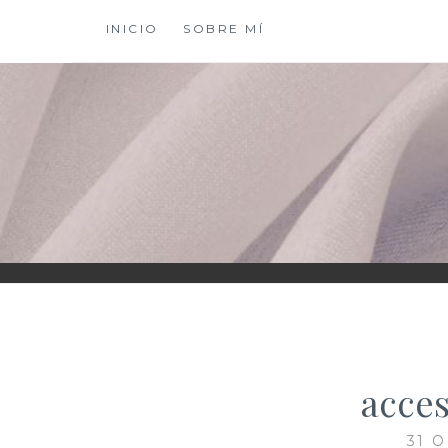
Saltar
INICIO
SOBRE MÍ
al
contenido
XIOMY LAMADRI
acces
31 