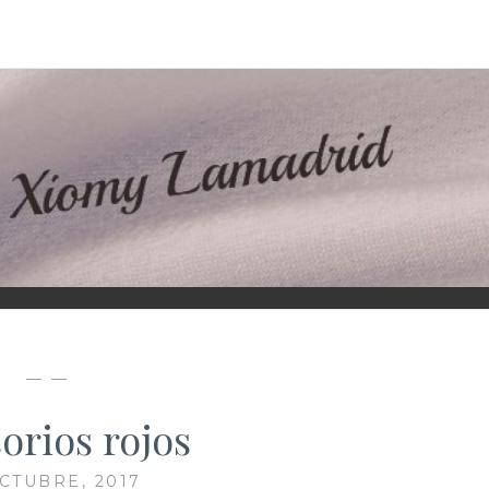
D
— —
orios rojos
OCTUBRE, 2017