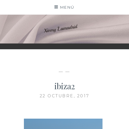
Saltar
MENÚ
al
contenido
XIOMY LAMADRID
— —
ibiza2
22 OCTUBRE, 2017