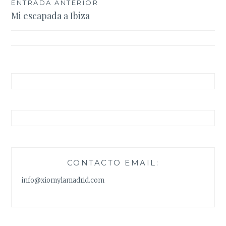
Navegación
ENTRADA ANTERIOR
Mi escapada a Ibiza
de
entradas
CONTACTO EMAIL:
info@xiomylamadrid.com