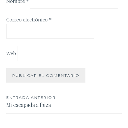
Nombre
*
Correo electrónico
*
Web
Navegación
ENTRADA ANTERIOR
Mi escapada a Ibiza
de
entradas