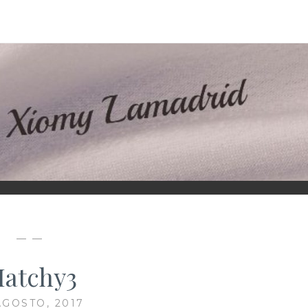
D
— —
atchy3
AGOSTO, 2017