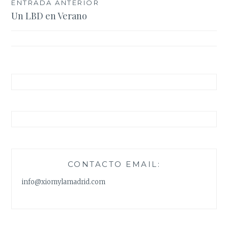
Navegación
ENTRADA ANTERIOR
Un LBD en Verano
de
entradas
CONTACTO EMAIL:
info@xiomylamadrid.com