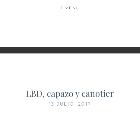
Saltar
MENÚ
al
contenido
XIOMY LAMADRID
— —
LBD, capazo y canotier
13 JULIO, 2017