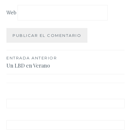
Web
Navegación
ENTRADA ANTERIOR
Un LBD en Verano
de
entradas