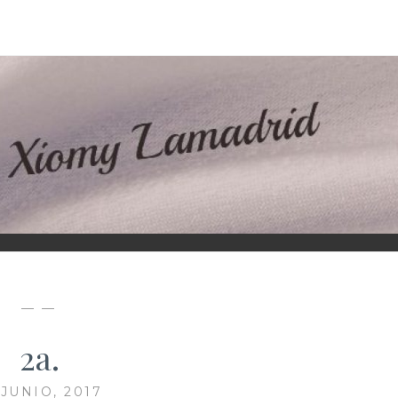
D
— —
2a.
 JUNIO, 2017