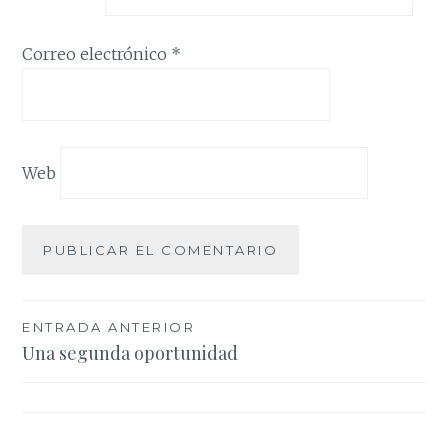
Correo electrónico
*
Web
Navegación
ENTRADA ANTERIOR
Una segunda oportunidad
de
entradas