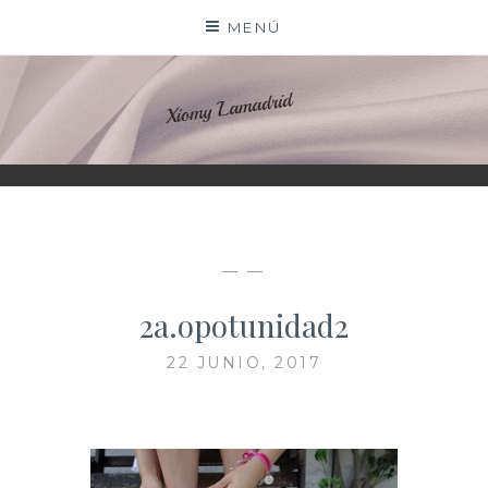
Saltar
MENÚ
al
contenido
XIOMY LAMADRID
— —
2a.opotunidad2
22 JUNIO, 2017