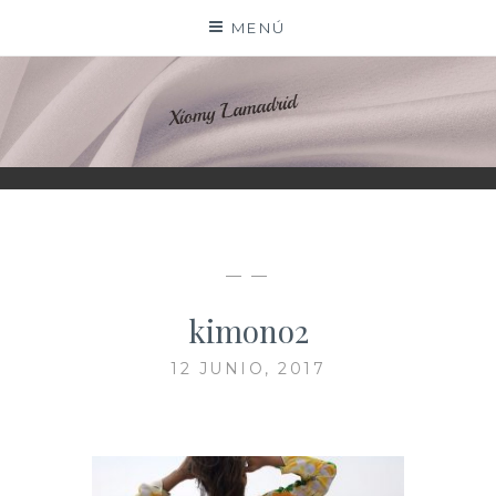
Saltar
MENÚ
al
contenido
XIOMY LAMADRID
— —
kimono2
12 JUNIO, 2017