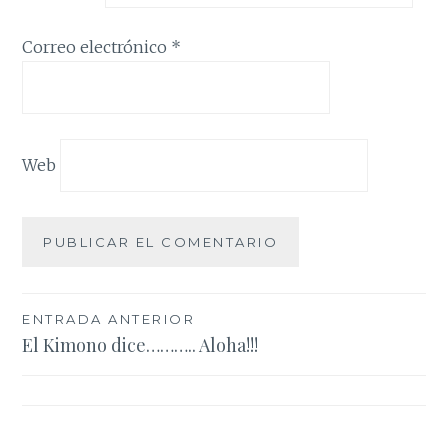
Correo electrónico
*
Web
Navegación
ENTRADA ANTERIOR
El Kimono dice……….. Aloha!!!
de
entradas