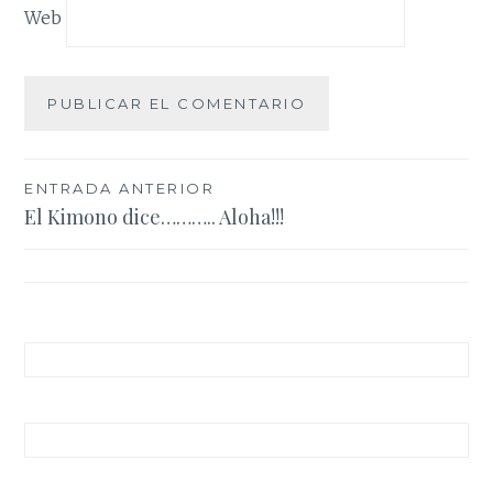
Web
Navegación
ENTRADA ANTERIOR
El Kimono dice……….. Aloha!!!
de
entradas