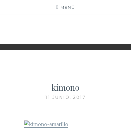
Saltar
MENÚ
al
contenido
XIOMY LAMADRID
— —
kimono
11 JUNIO, 2017