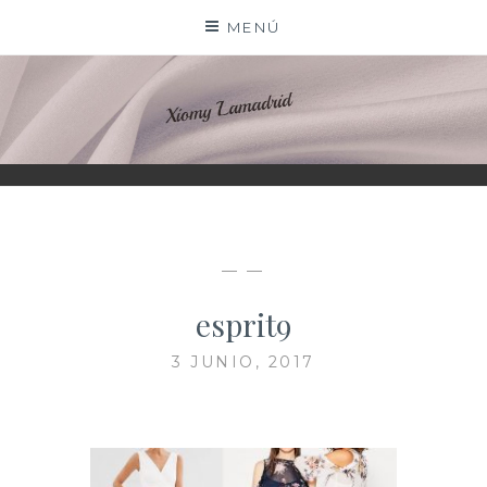
Saltar
MENÚ
al
contenido
XIOMY LAMADRID
— —
esprit9
3 JUNIO, 2017