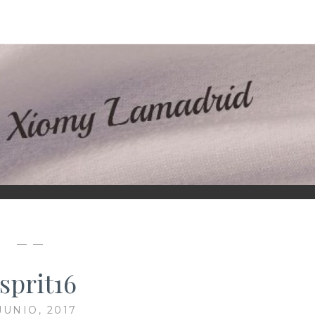
D
— —
sprit16
JUNIO, 2017