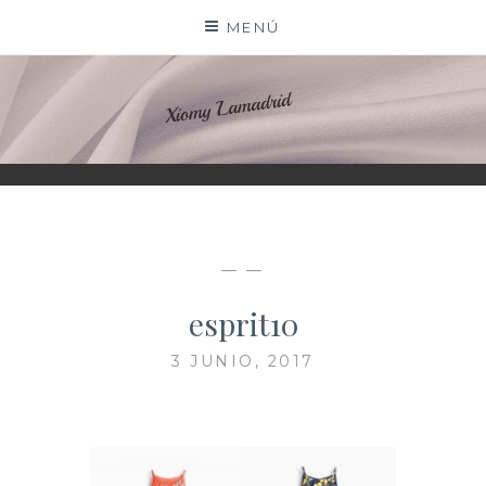
Saltar
MENÚ
al
contenido
XIOMY LAMADRID
— —
esprit10
3 JUNIO, 2017