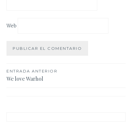
Web
Navegación
ENTRADA ANTERIOR
We love Warhol
de
entradas