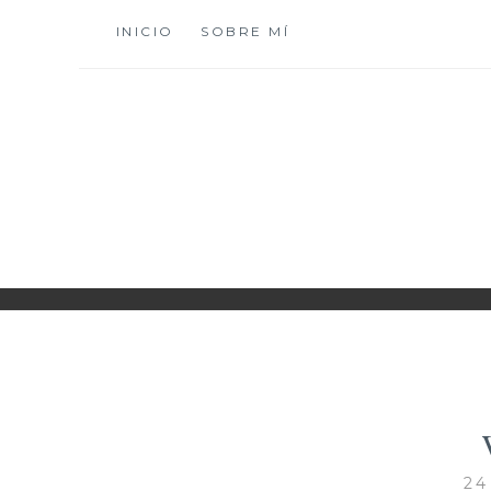
Saltar
INICIO
SOBRE MÍ
al
contenido
XIOMY LAMADRI
24