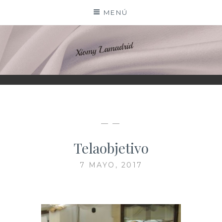
Saltar
MENÚ
al
contenido
XIOMY LAMADRID
— —
Telaobjetivo
7 MAYO, 2017