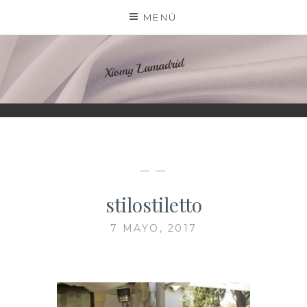
Saltar
MENÚ
al
contenido
XIOMY LAMADRID
— —
stilostiletto
7 MAYO, 2017