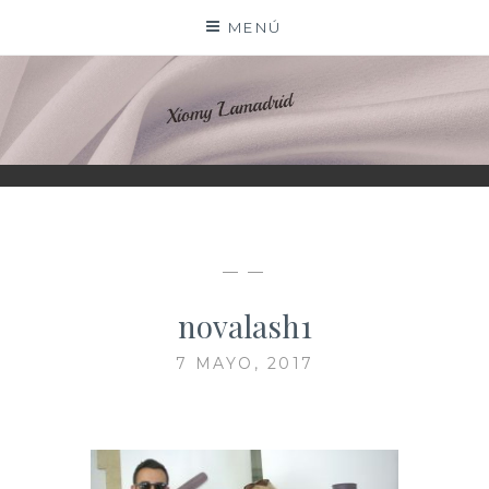
Saltar
MENÚ
al
contenido
XIOMY LAMADRID
— —
novalash1
7 MAYO, 2017