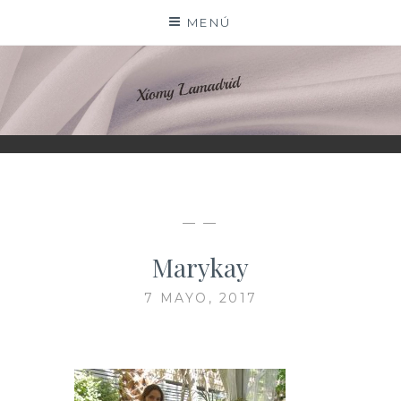
Saltar
MENÚ
al
contenido
XIOMY LAMADRID
— —
Marykay
7 MAYO, 2017