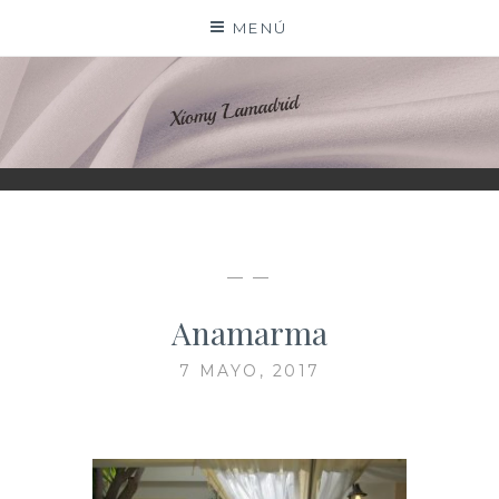
Saltar
MENÚ
al
contenido
XIOMY LAMADRID
— —
Anamarma
7 MAYO, 2017