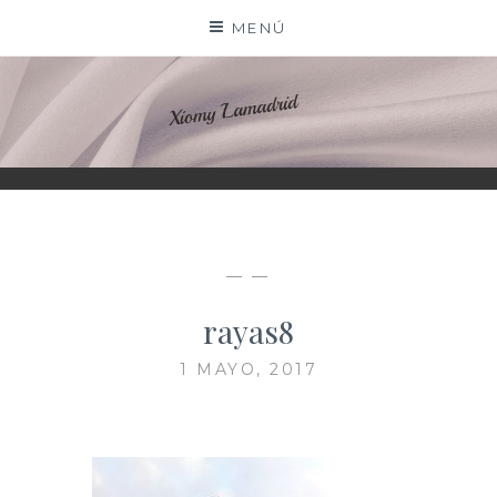
Saltar
MENÚ
al
contenido
XIOMY LAMADRID
— —
rayas8
1 MAYO, 2017