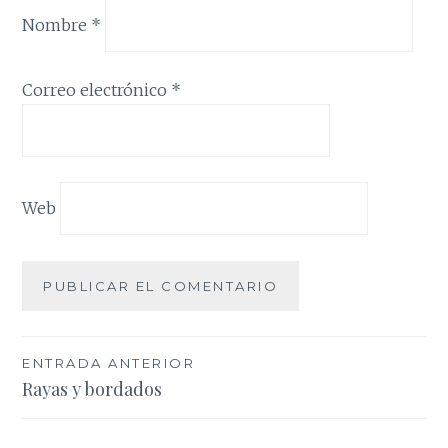
Nombre
*
Correo electrónico
*
Web
Navegación
ENTRADA ANTERIOR
Rayas y bordados
de
entradas