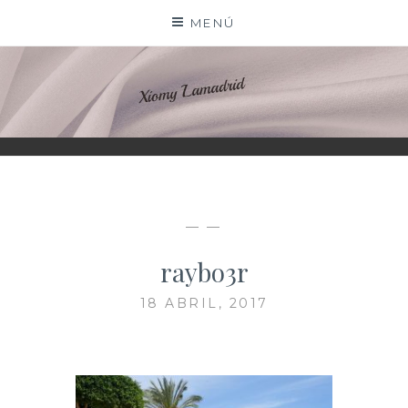
Saltar
MENÚ
al
contenido
XIOMY LAMADRID
— —
raybo3r
18 ABRIL, 2017