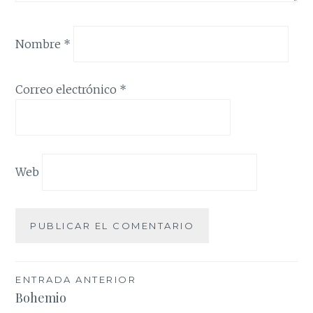
Nombre
*
Correo electrónico
*
Web
Navegación
ENTRADA ANTERIOR
Bohemio
de