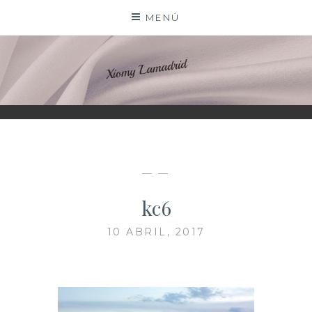
Saltar
MENÚ
al
contenido
XIOMY LAMADRID
— —
kc6
10 ABRIL, 2017