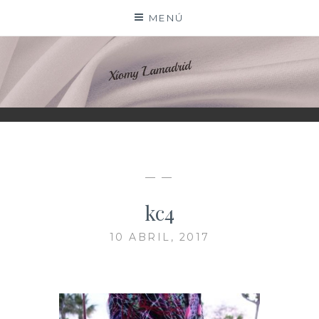
Saltar
MENÚ
al
contenido
XIOMY LAMADRID
— —
kc4
10 ABRIL, 2017