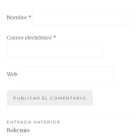
Nombre
*
Correo electrónico
*
Web
Navegación
ENTRADA ANTERIOR
Bohemio
de