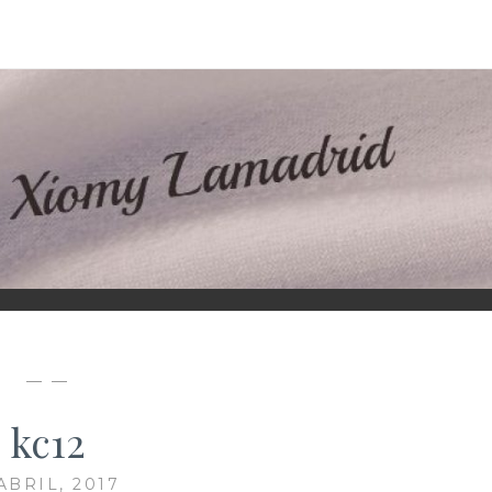
D
— —
kc12
ABRIL, 2017