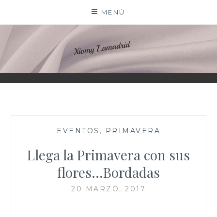
Saltar
MENÚ
al
contenido
XIOMY LAMADRID
—
EVENTOS
,
PRIMAVERA
—
Llega la Primavera con sus
flores…Bordadas
20 MARZO, 2017