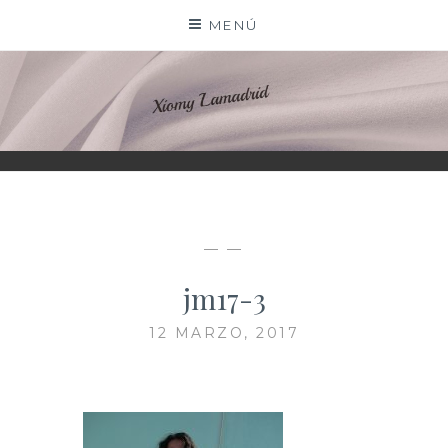
Saltar
MENÚ
al
contenido
XIOMY LAMADRID
— —
jm17-3
12 MARZO, 2017