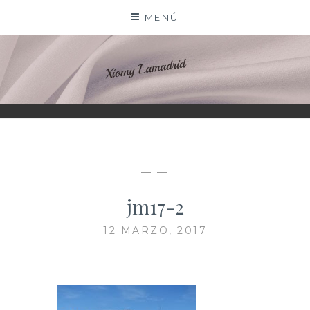
Saltar
MENÚ
al
contenido
XIOMY LAMADRID
— —
jm17-2
12 MARZO, 2017