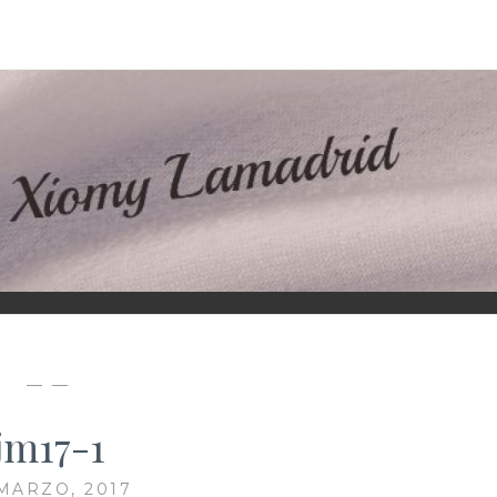
D
— —
jm17-1
 MARZO, 2017