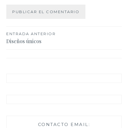
Navegación
ENTRADA ANTERIOR
Diseños únicos
de
entradas
CONTACTO EMAIL: