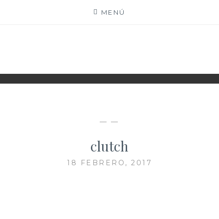
Saltar
MENÚ
al
contenido
XIOMY LAMADRID
— —
clutch
18 FEBRERO, 2017