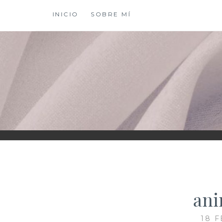
Saltar
INICIO
SOBRE MÍ
al
contenido
XIOMY LAMADRI
an
18 