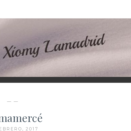
D
— —
imamercé
FEBRERO, 2017