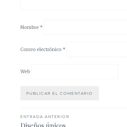
Nombre
*
Correo electrónico
*
Web
Navegación
ENTRADA ANTERIOR
Diseños únicos