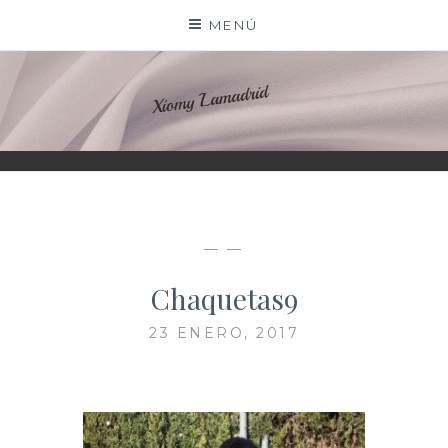
Saltar
MENÚ
al
contenido
XIOMY LAMADRID
— —
Chaquetas9
23 ENERO, 2017