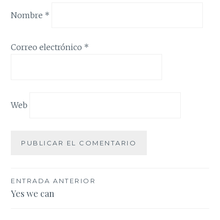
Nombre
*
Correo electrónico
*
Web
Navegación
ENTRADA ANTERIOR
Yes we can
de
entradas