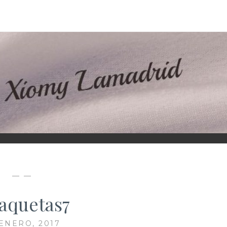
D
— —
aquetas7
 ENERO, 2017