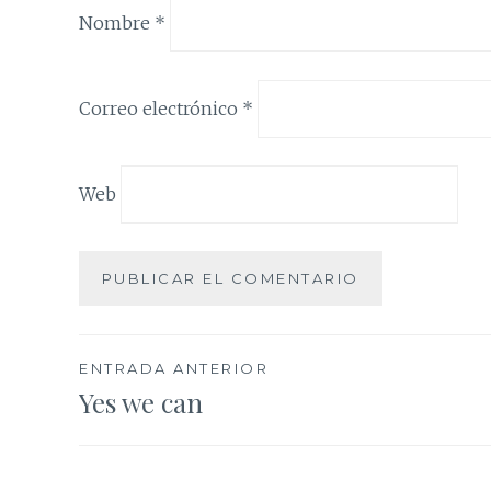
Nombre
*
Correo electrónico
*
Web
Navegación
ENTRADA ANTERIOR
Yes we can
de
entradas