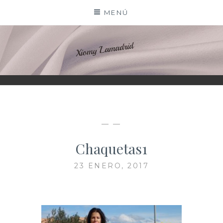
Saltar
MENÚ
al
contenido
XIOMY LAMADRID
— —
Chaquetas1
23 ENERO, 2017