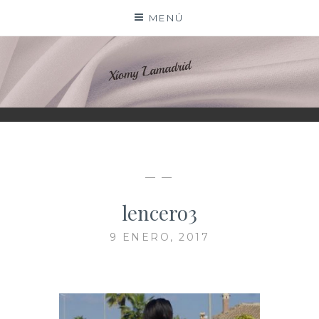
Saltar
MENÚ
al
contenido
XIOMY LAMADRID
— —
lencero3
9 ENERO, 2017