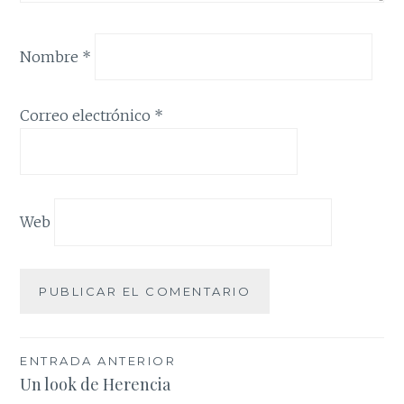
Nombre
*
Correo electrónico
*
Web
Navegación
ENTRADA ANTERIOR
Un look de Herencia
de