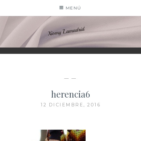
Saltar
MENÚ
al
contenido
XIOMY LAMADRID
— —
herencia6
12 DICIEMBRE, 2016