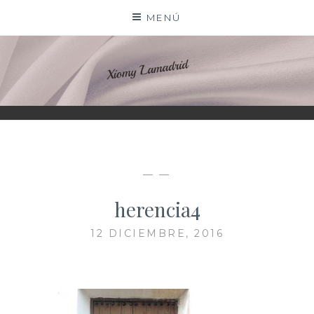
Saltar
MENÚ
al
contenido
XIOMY LAMADRID
— —
herencia4
12 DICIEMBRE, 2016