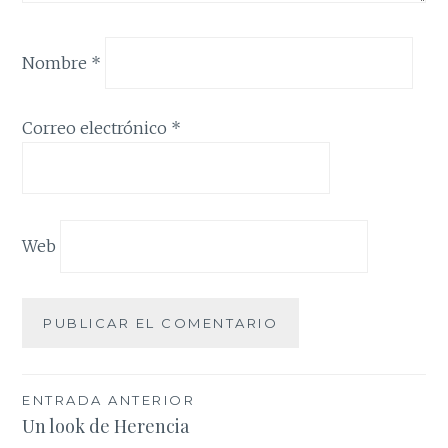
Nombre
*
Correo electrónico
*
Web
Navegación
ENTRADA ANTERIOR
Un look de Herencia
de