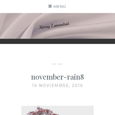
Saltar
MENÚ
al
contenido
XIOMY LAMADRID
— —
november-rain8
14 NOVIEMBRE, 2016