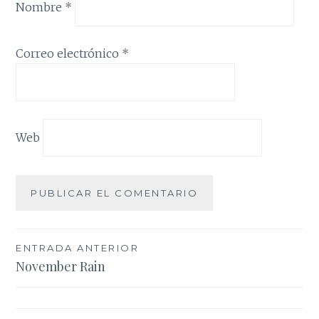
Nombre
*
Correo electrónico
*
Web
Navegación
ENTRADA ANTERIOR
November Rain
de
entradas