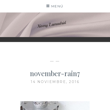
Saltar
MENÚ
al
contenido
XIOMY LAMADRID
— —
november-rain7
14 NOVIEMBRE, 2016