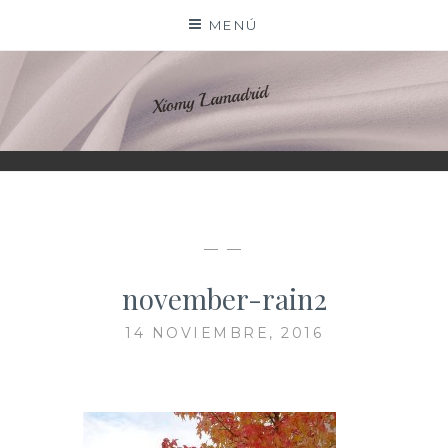
Saltar
MENÚ
al
contenido
XIOMY LAMADRID
— —
november-rain2
14 NOVIEMBRE, 2016