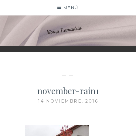
Saltar
MENÚ
al
contenido
XIOMY LAMADRID
— —
november-rain1
14 NOVIEMBRE, 2016