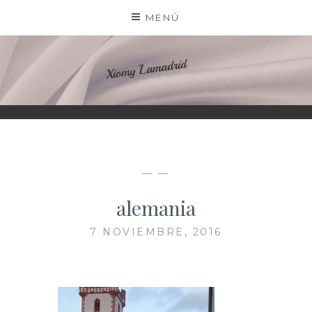
Saltar
MENÚ
al
contenido
XIOMY LAMADRID
— —
alemania
7 NOVIEMBRE, 2016