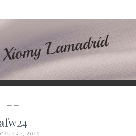
D
— —
afw24
OCTUBRE, 2016