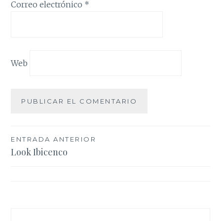
Correo electrónico
*
Web
Navegación
ENTRADA ANTERIOR
Look Ibicenco
de
entradas