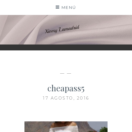
Saltar
MENÚ
al
contenido
XIOMY LAMADRID
— —
cheapass5
17 AGOSTO, 2016