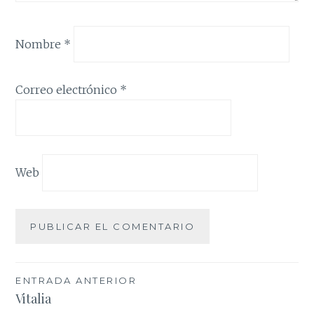
Nombre
*
Correo electrónico
*
Web
Navegación
ENTRADA ANTERIOR
Vitalia
de