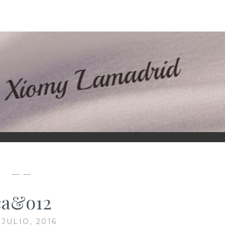
D
— —
ca&o12
 JULIO, 2016