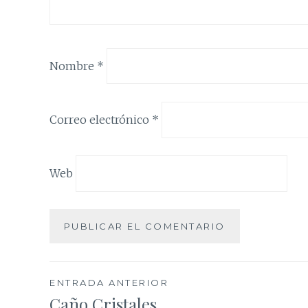
Nombre
*
Correo electrónico
*
Web
Navegación
ENTRADA ANTERIOR
Caño Cristales