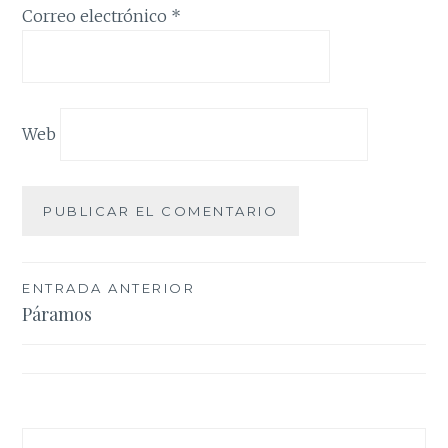
Correo electrónico
*
Web
Navegación
ENTRADA ANTERIOR
Páramos
de
entradas