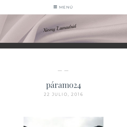
Saltar
MENÚ
al
contenido
XIOMY LAMADRID
— —
páramo24
22 JULIO, 2016