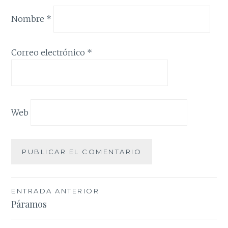
Nombre
*
Correo electrónico
*
Web
Navegación
ENTRADA ANTERIOR
Páramos
de