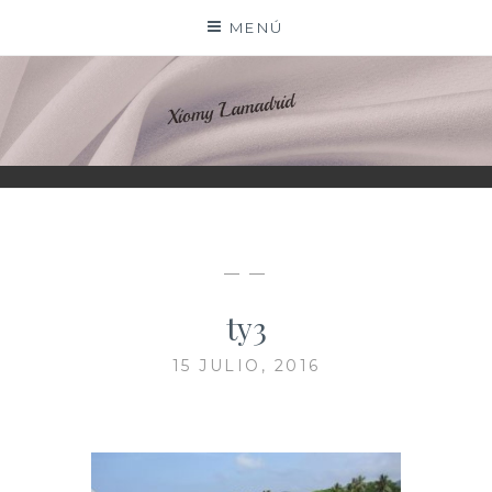
Saltar
MENÚ
al
contenido
XIOMY LAMADRID
— —
ty3
15 JULIO, 2016