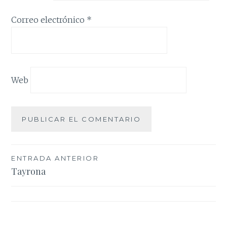
Correo electrónico
*
Web
Navegación
ENTRADA ANTERIOR
Tayrona
de
entradas