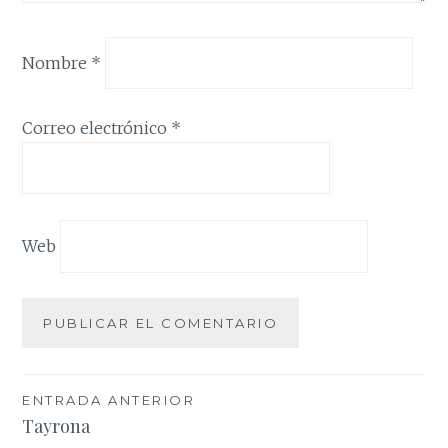
Nombre
*
Correo electrónico
*
Web
Navegación
ENTRADA ANTERIOR
Tayrona
de