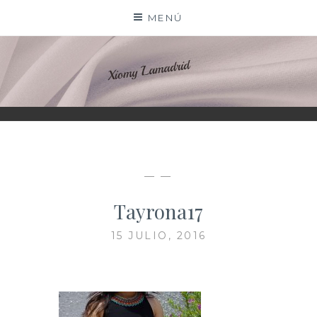
Saltar
MENÚ
al
contenido
XIOMY LAMADRID
— —
Tayrona17
15 JULIO, 2016